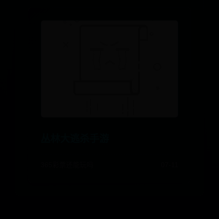
丛林大逃杀手游
365彩票还能玩吗
07-11