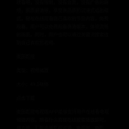
就看吧，没有限制，没有会员，没有广告的麻
烦，画质最清晰，享受高品质的沉浸式追剧模
式，轻松在线观看自己喜欢的节目内容，免费
观看。用户可以免费观看高清版本，体验流畅
的画面。同时，用户也可以通过关键词搜索找
到自己喜欢的视频。
麦田影院
类型：视频播放
大小：49.14MB
点击下载
麦田影院电视版APP能够支持用户在线看电视
频道内容。想看什么直接在线搜索播放即可，
很方便。汇聚海量影视资源，电视剧、电影、