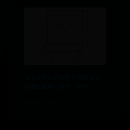
魔域号交易平台哪个靠谱 安全
的魔域账号交易平台推荐
365买球平台下载
07-05