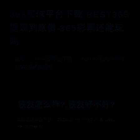
365买球平台下载-BEST365
提现到账慢-365彩票还能玩
吗
首页
365买球平台下载
best365提现到账慢
365彩票还能玩吗
铁友怎么样?,铁友好不好?
365买球平台下载
📅 2025-07-06 00:02:02
👤 admin
👁️ 8819
❤️ 60