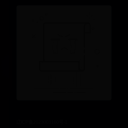
辽ICP备2023003160号-1