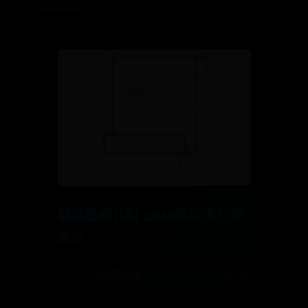
理综是哪几科 2024理综满分是
多少
best365提现到账慢
07-04