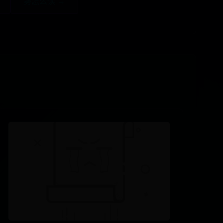
勥怎么读 →