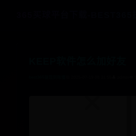
365买球平台下载-BEST36
KEEP软件怎么加好友
best365提现到账慢
📅 2025-07-19 08:31:55
👤 admin
👁️