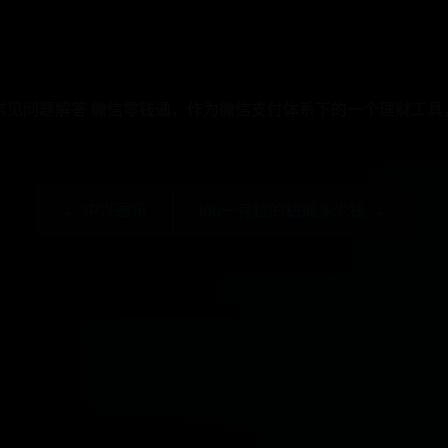
手及常见问题解答 微信零钱通，作为微信支付体系下的一个理财工
← 中兴通讯
ido一克拉的钻戒多少钱 →