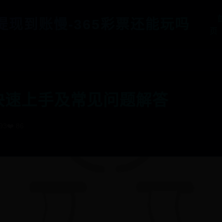
5提现到账慢-365彩票还能玩吗
页
快速上手及常见问题解答
793
❤️ 86