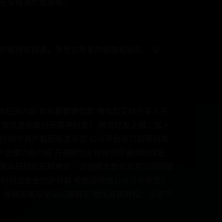
在零钱通页面查看。
并使用零钱通，享受它带来的便捷和收益。 记
肿相关内容 如何解散微信群 微信群艾特所有人不
 微信里你最讨厌哪种好友？ 微信好友上限：加人
付APP商户截图标准示范 公众平台接口权限列表
用户管理功能介绍 开通微信支付是否需要缴纳保证
信乘车码轻松玩转地铁：详细图文教程及常见问题解
存时间及安全防护详解 电脑版微信公众号在哪里？
：省钱攻略及常见问题解答 微信直播教程：从零开