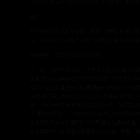
零钱通的收益会根据合作银行的货币基金产品实时
总结：
开通微信零钱通非常便捷，只需几步简单的操作就
住，在使用任何金融产品前，都应仔细阅读相关协
最后更新：2025-03-05 00:33:01
上一篇： 微信头像变灰：拉黑多久生效及相关问题
遗漏 微信公众号换公司主体怎么做？ 微信显示储
有数，社交无涯 微信功能限制多久会恢复？ 微信
说明 如何关注微信红包公众号？ 如何关注微信支
金？ 公众平台提示名称侵权如何处理？ 微信支付
答 微信8.0更新：消失的表情包及背后的原因深
快速找到并高效管理你的公众号 微信礼品卡大全
始玩转微信Live 微信零钱理财收益详解：利率、