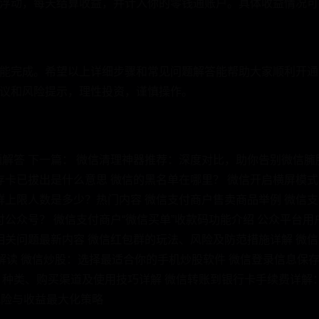
浮动，每天结算收益，并计入你的零钱通账户。具体收益情况可
能完成。希望以上详细步骤和常见问题解答能帮助大家顺利开通
议和风险提示，理性投资，谨慎操作。
解答 下一篇： 微信清理神器推荐：深度对比，助你告别微信臃
存卡已拔出是什么意思 微信的黑名单在哪里？ 微信开启横屏模式
群上限人数是多少？热门内容 微信支付商户售卖商品举例 微信支
付公众号？ 微信支付商户“微信买单”收款码功能介绍 公众平台
相关问题最新内容 微信红包群的玩法、风险及防范措施详解 微
度解读 微信炒股：选择最适合你的手机炒股软件 微信登录信息保
：种类、购买渠道及使用技巧详解 微信转账到银行卡手续费详解
风险与收益最大化策略