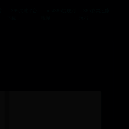
首
365买球平台
best365提现到
365彩票还能
下载
账慢
玩吗