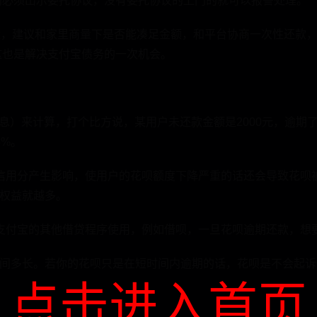
门必须出示委托协议，没有委托协议的上门的就可以报警处理。
大，建议和家里商量下是否能凑足金额，和平台协商一次性还款
这也是解决支付宝债务的一次机会。
）来计算，打个比方说，某用户未还款金额是2000元，逾期了10天
%。
信用分产生影响，使用户的花呗额度下降严重的话还会导致花呗
权益就越多。
支付宝的其他借贷程序使用，例如借呗，一旦花呗逾期还款，想
间多长。若你的花呗只是在短时间内逾期的话，花呗是不会起诉
。
点击进入首页