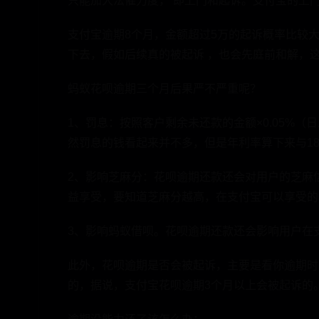
只能加大法催力度， 即上门和起诉。支付宝的上
支付宝逾期8个月，金额超过5万的起诉概率比较
下去，假如后续真的被起诉 ，也会先庭前和解，
蚂蚁花呗逾期三个月后果严不严重呢？
1、罚息：按照客户剩余未还款的金额×0.05%（日息
然罚息的钱看起来并不多，但是年利率算下来与18
2、影响芝麻分：花呗逾期还款还会对用户的芝麻
益享受，要知道芝麻分越高，在支付宝可以享受的
3、影响蚂蚁借呗。花呗逾期还款还会影响用户在
此外，花呗逾期是否会被起诉，主要是看你逾期时
的，据说，支付宝花呗逾期3个月以上会被起诉的