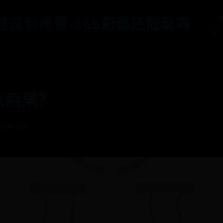
5提现到账慢-365彩票还能玩吗
页
么后果？
076
❤️ 604