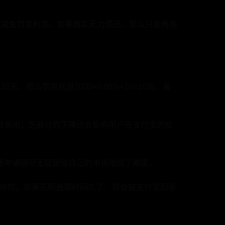
，减免罚息利息。如果确实无力偿还，那么只能再拖
，那么罚息就是2000×0.05%×10=10元，虽
被关闭；芝麻分的下降还会影响用户在支付宝的权
要申请借呗无疑是给自己的申请增加了难度。
你的。如果花呗逾期时间久了，就会被支付宝起诉