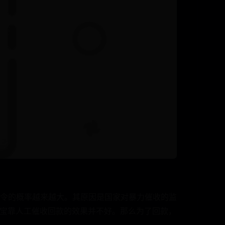
支付令的概率越来越大。其原因是国家对暴力催收的监
宝靠人工催收回款的效果并不好。那么为了回款，