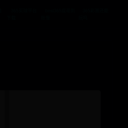
首
365买球平台
best365提现到
365彩票还能
下载
账慢
玩吗