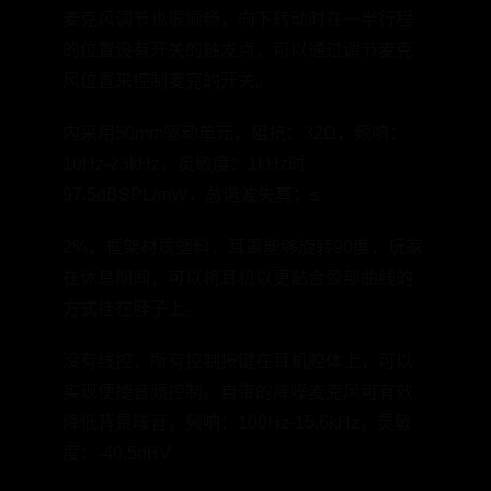
麦克风调节也很顺畅，向下转动时在一半行程
的位置设有开关的触发点，可以通过调节麦克
风位置来控制麦克的开关。
内采用50mm驱动单元，阻抗：32Ω，频响：
10Hz-23kHz，灵敏度：1kHz时
97.5dBSPL/mW，总谐波失真：≤
2%，框架材质塑料，耳罩能够旋转90度，玩家
在休息期间，可以将耳机以更贴合颈部曲线的
方式挂在脖子上。
没有线控，所有控制按键在耳机腔体上，可以
实现便捷音频控制。自带的降噪麦克风可有效
降低背景噪音，频响：100Hz-15.6kHz，灵敏
度：-40.5dBV