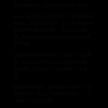
机使用的兼容性，也可以配合板载声卡使用。
HyperX毒刺2游戏耳机的耳罩支持90°旋转调节
无阻尼，纵向支持15°调节，柔软记忆棉和人造
皮革材质耳罩包裹性很好，上方头梁也很柔
软，无论是日常使用还是挂在脖子上舒适性都
是不错的。
这款毒刺在外观细节处理上还是花了一些心思
的，比如头梁以及单元外壳上都有纹路刻画，
彼此呼应，让纯黑的耳机外观显得不那么单
调。
耳机的设计很简洁，仅在右耳罩上设有一个尽
量调节滚轮，相比上一代的滑块式设计，个人
认为滚轮调节更为顺手。