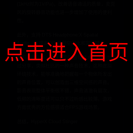
(1kHz时为1V/Pa)，改善语音通话的质量，麦克
风的旋转静音功能也进一步增加了使用的便利
性。
此外，支持 DTS Headphone:X Spatial
Audio，以提高 3D 音频空间化和定位精度。
点击进入首页
耳机采用DTS：X数字影院音效技术，之前也有
过分享，类似杜比的一种声音技术，这种虚拟
环绕技术，能够准确地把握每一个物体所发出
的声音位置，可以创造出三维空间感的声音。
影音表现整体平衡很不错，声音清澈有层次，
低频的清晰度还可以只不过听感比较薄。游戏
方面优秀的方位感很适合FPS游戏场景。
总结，HyperX Cloud Stinger