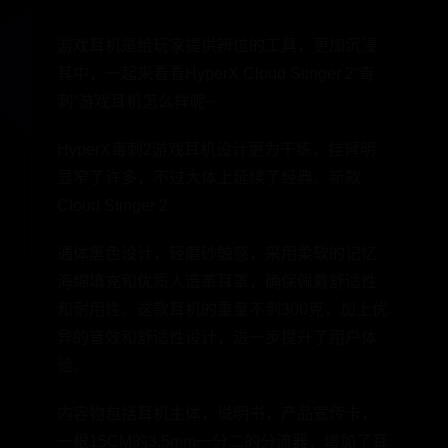
游戏耳机是给玩家提供辨位的工具，更加沉浸
其中，一起来看看HyperX Cloud Stinger 2“毒
刺”游戏耳机怎么样呢~
HyperX毒刺2游戏耳机设计更为干练，挂臂明
显窄了许多，不过大体上延续了经典。新款
Cloud Stinger 2
通体黑色设计，轻磨砂触感，采用柔软的记忆
海绵填充和优质人造革耳罩，确保佩戴舒适性
和耐用性。这款耳机的重量不到300克，加上优
异的音效和舒适性设计，进一步提升了用户体
验。
内容物包括耳机主体，说明书，产品宣传卡，
一根15CM的3.5mm一分二的分流器，增加了耳