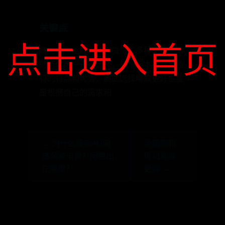
关键点
点击进入首页
雷蛇北海巨妖为用户提供了多种不同型号
的可供用户进行选择，每个版本都有其独
特的特点和优势，因此选择哪款更好主要
是根据自己的需求和
← 为什么移动4G网
汤镇宗和
络频繁卡顿？问题出
周润发谁
在哪里？
更帅 →