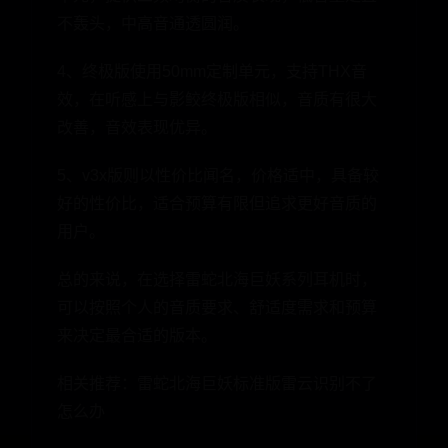
不轰头，中高音通透圆润。
4、终极版使用50mm定制单元，支持THX音
效，在听感上与影鲛终极版相似，音质有很大
改善，音效表现优异。
5、v3x版则以性价比闻名，价格适中，具备较
好的性价比，适合预算有限但追求更好音质的
用户。
总的来说，在选择雷蛇北海巨妖系列耳机时，
可以按照个人的音质要求、舒适度需求和预算
来决定最合适的版本。
相关推荐：雷蛇北海巨妖标准版雷云识别不了
怎么办