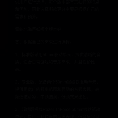
供用户进行选择，每个版本都有其独特的特点
和优势，因此选择哪款更好主要是根据自己的
需求和预算。
雷蛇北海巨妖哪个版本好
答：根据自己的需求进行选择。
1、标准版采用50mm驱动单元，提供清晰的音
质，适合日常游戏和音乐需求，并且性价比
高。
2、专业版：配备两个50mm铷磁铁驱动单元，
提供更宽广的频率范围和强劲的音频表现，高
频通透清凉，中频圆润，低频效果出色。
3、超感版搭载Razer TriForce 50mm镀钛驱动
单元，提供三频均衡的音质表现，低音量足且