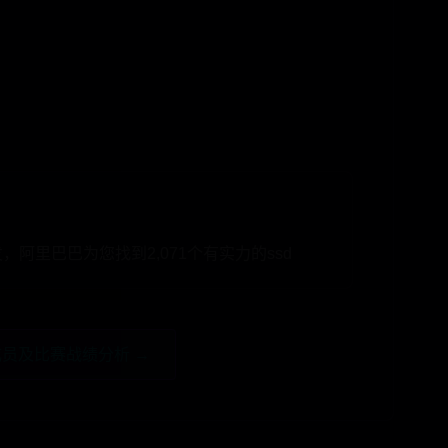
发，阿里巴巴为您找到2,071个有实力的ssd
队成员及比赛战绩分析 →