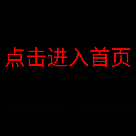
点击进入首页
500g品牌精选大全，品质商家，实力商家，进口商家，微商微店一件代
这么卡？解决慢速问题的全面指南
lol北美次级联赛lmq战