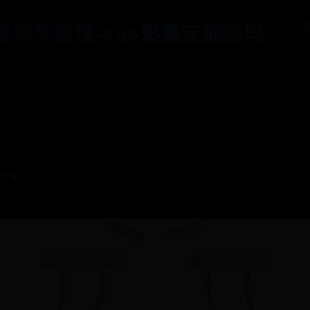
5提现到账慢-365彩票还能玩吗
页
168
❤️ 415