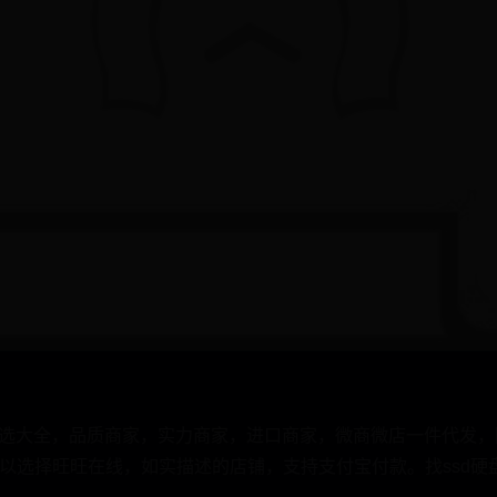
00g品牌精选大全，品质商家，实力商家，进口商家，微商微店一件代发，阿
择旺旺在线，如实描述的店铺，支持支付宝付款。找ssd硬盘500