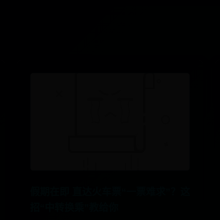
假期在即 直达火车票“一票难求”？这
招“中转换乘”教给你