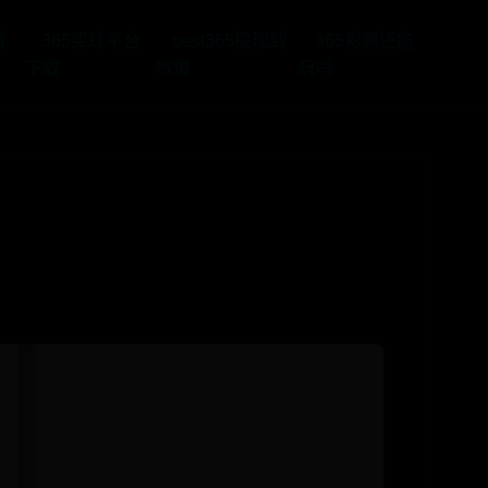
首
365买球平台
best365提现到
365彩票还能
下载
账慢
玩吗