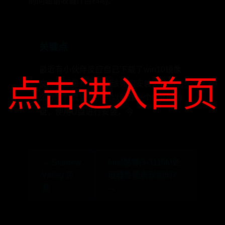
的问题请收藏IT百科哟。
关键点
最近有小伙伴反应自己下载了win10镜像
点击进入首页
文件，但是却不知道该如何安装，这可怎
么办呢？其实我们可以制作一个U盘启动
盘，使用U盘进行安装，今
← Stardew
Intel酷睿i3-3110M处
Valley 评
理器性能表现如何？
测
→