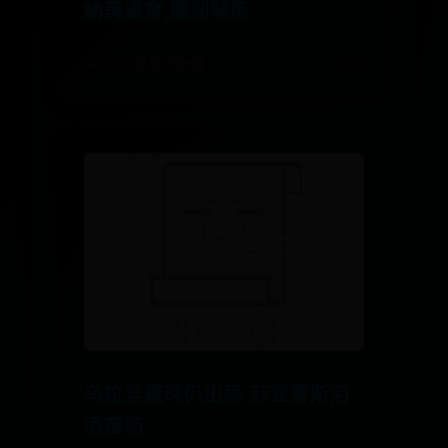
納奧運會,鹽湖城奧
best365提现到账慢
06-30
乌拉圭赢球仍出局 苏亚雷斯泪
洒赛场