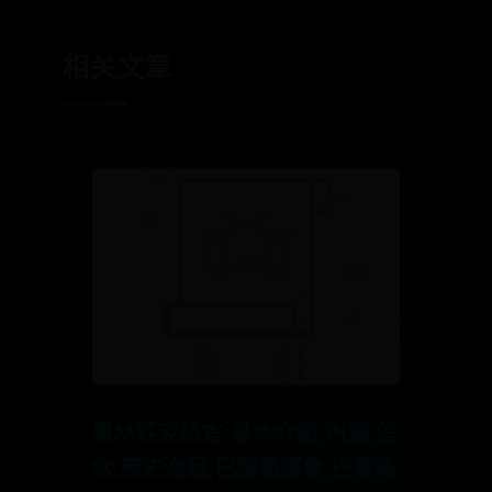
相关文章
奧林匹克格言:基本介紹,內涵,信
念,歷史進程,巴黎奧運會,巴塞隆